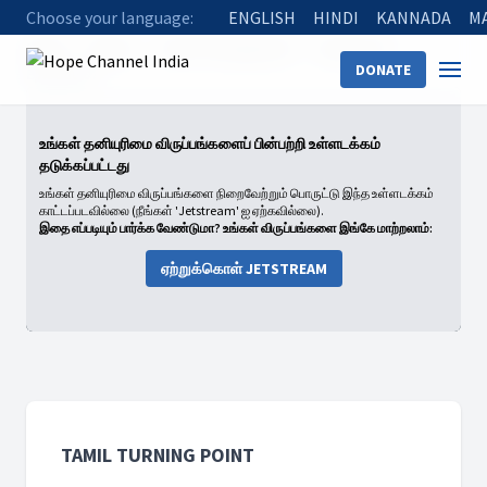
Choose your language:
ENGLISH
HINDI
KANNADA
M
Home
Shows
Tamil Turning Point
Season 02
DONATE
Episode 07
உங்கள் தனியுரிமை விருப்பங்களைப் பின்பற்றி உள்ளடக்கம்
தடுக்கப்பட்டது
உங்கள் தனியுரிமை விருப்பங்களை நிறைவேற்றும் பொருட்டு இந்த உள்ளடக்கம்
காட்டப்படவில்லை (நீங்கள் 'Jetstream' ஐ ஏற்கவில்லை).
இதை எப்படியும் பார்க்க வேண்டுமா? உங்கள் விருப்பங்களை இங்கே மாற்றலாம்:
ஏற்றுக்கொள் JETSTREAM
TAMIL TURNING POINT