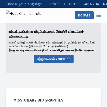
Choose your language:
ENGLISH
HINDI
KANNADA
M
Home
Shows
Missionary Biographies
Season 1
DONATE
01 William Miller - Early Life
உங்கள் தனியுரிமை விருப்பங்களைப் பின்பற்றி உள்ளடக்கம்
தடுக்கப்பட்டது
உங்கள் தனியுரிமை விருப்பங்களை நிறைவேற்றும் பொருட்டு இந்த உள்ளடக்கம்
காட்டப்படவில்லை (நீங்கள் 'YouTube' ஐ ஏற்கவில்லை).
இதை எப்படியும் பார்க்க வேண்டுமா? உங்கள் விருப்பங்களை இங்கே மாற்றலாம்:
ஏற்றுக்கொள் YOUTUBE
MISSIONARY BIOGRAPHIES